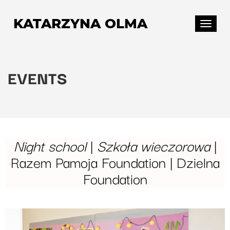
KATARZYNA OLMA
T
o
g
g
EVENTS
l
e
n
a
v
Night school
|
Szkoła wieczorowa
|
i
g
Razem Pamoja Foundation | Dzielna
a
Foundation
t
i
o
n